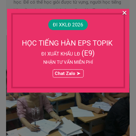
học. Để có thể học giỏi được từ vựng, người học tiếng
×
Hàn cần có phương pháp học. Sau đây, Trung tâm
tiếng…
ĐI XKLĐ 2026
HỌC TIẾNG HÀN EPS TOPIK
(E9)
ĐI XUẤT KHẨU LĐ
NHẬN TƯ VẤN MIỄN PHÍ
Chat Zalo ➤