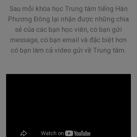
Sau mỗi khóa học Trung tâm tiếng Hàn
Phương Đông lại nhận được những chia
sẻ của các bạn học viên, có bạn gửi
message, có bạn email và đặc biệt hơn
có bạn làm cả video gửi về Trung tâm.