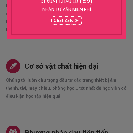
(E9)
ĐI XUẤT KHẨU LĐ
Phương Đông quan tâm, do vậy đội ngũ giáo viên giảng
NHẬN TƯ VẤN MIỄN PHÍ
dạy tiếng Hàn của chúng tôi luôn được tuyển chọn kỹ
Chat Zalo ➤
lưỡng. Các giáo viên giảng dạy là người có trình độ cao,
tâm huyết với nghề.
Cơ sở vật chất hiện đại
Chúng tôi luôn chú trọng đầu tư các trang thiết bị âm
thanh, tivi, máy chiếu, phòng học,.. tốt nhất để học viên có
điều kiện học tập hiệu quả.
Phương pháp dạy tiên tiến