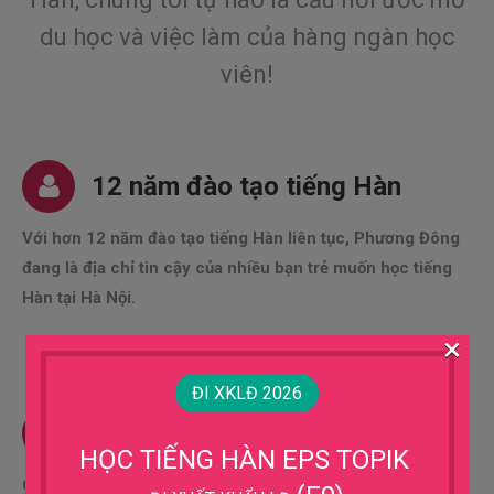
du học và việc làm của hàng ngàn học
viên!
12 năm đào tạo tiếng Hàn
Với hơn 12 năm đào tạo tiếng Hàn liên tục, Phương Đông
đang là địa chỉ tin cậy của nhiều bạn trẻ muốn học tiếng
Hàn tại Hà Nội.
×
ĐI XKLĐ 2026
Đội ngũ giáo viên giỏi
HỌC TIẾNG HÀN EPS TOPIK
Chất lượng là yếu tố đầu tiên mà Trung tâm tiếng Hàn