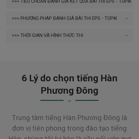
>>> TIÊU CHUẨN ĐÁNH GIÁ KẾT QUẢ BÀI THI EPS - TOPIK
>>> PHƯƠNG PHÁP ĐÁNH GIÁ BÀI THI EPS - TOPIK
>>> THỜI GIAN VÀ HÌNH THỨC THI
6 Lý do chọn tiếng Hàn
Phương Đông
Trung tâm tiếng Hàn Phương Đông là
đơn vị tiên phong trong đào tạo tiếng
Hàn, chúng tôi tự hào
là cầu nối ước mơ