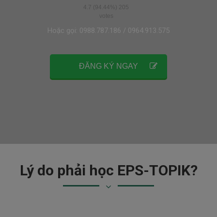
4.7
(94.44%)
205
votes
Hoặc gọi: 0988.787.186 / 0964.913.575
ĐĂNG KÝ NGAY
Lý do phải học EPS-TOPIK?