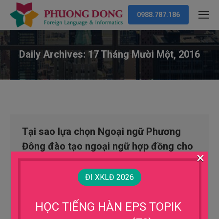
0988.787.186
Daily Archives:
17 Tháng Mười Một, 2016
You are here:
Tại sao lựa chọn Ngoại ngữ Phương
Đông đào tạo ngoại ngữ hợp đồng cho
×
các công ty??
ĐI XKLĐ 2026
Thông tin Hàn Quốc
By
Trung tâm tiếng Hàn Phương Đông
17 Tháng Mười Một, 2016
HỌC TIẾNG HÀN EPS TOPIK
Với hơn 8 năm hoạt động trong ngành cung cứng