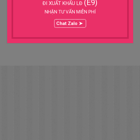
(E9)
ĐI XUẤT KHẨU LĐ
dịch vụ đào tạo ngoại ngữ tiếng Hàn hợp đồng, đào
NHẬN TƯ VẤN MIỄN PHÍ
tạo tiếng Nhật hợp đồng cho các công ty, Ngoại ngữ
Chat Zalo ➤
Phương Đông đã hợp tác đào tạo ngoại ngữ cho các
đơn vị, doanh nghiệp lớn và nhỏ và nhận được sự…