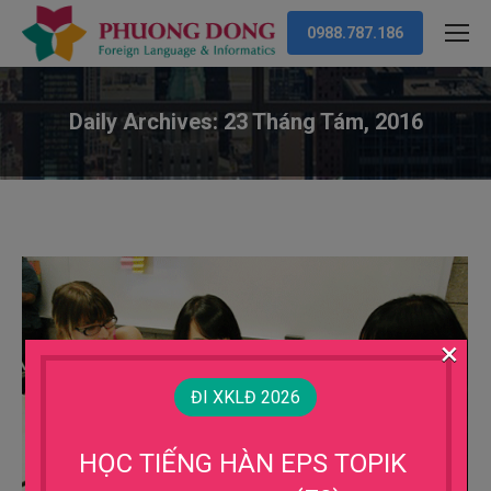
0988.787.186
Daily Archives:
23 Tháng Tám, 2016
You are here:
×
ĐI XKLĐ 2026
HỌC TIẾNG HÀN EPS TOPIK