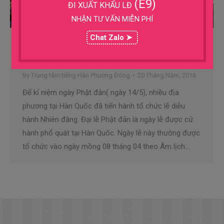
(E9)
ĐI XUẤT KHẨU LĐ
NHẬN TƯ VẤN MIỄN PHÍ
Chat Zalo ➤
Lễ diễu hành Liên đăng ngày Phật Đản
Thông tin Hàn Quốc
By
Trung tâm tiếng Hàn Phương Đông
20 Tháng Năm, 2016
Để kỉ niệm ngày Phật đản( ngày 14/5), nhiều địa
phương tại Hàn Quốc đã tiến hành tổ chức lễ diễu
hành Nhiên đăng. Đại lễ Phật đản là ngày lễ được cử
hành phổ quát tại Hàn Quốc. Ngày lễ này thường được
tổ chức vào ngày mồng 08 tháng 04 theo Âm lịch.…