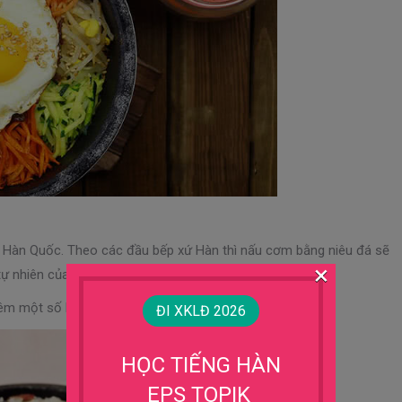
 Hàn Quốc. Theo các đầu bếp xứ Hàn thì nấu cơm bằng niêu đá sẽ
×
ự nhiên của gạo.
êm một số loại hạt khô.
ĐI XKLĐ 2026
HỌC TIẾNG HÀN
EPS TOPIK