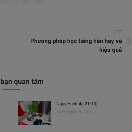
eng han
van hoa han quoc
NEXT
Phương pháp học tiếng hàn hay và
Next
hiệu quả
post:
 bạn quan tâm
Ngày Hanbok (21/10)
24 Tháng Mười, 2016