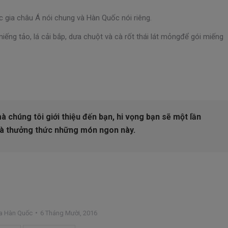
gia châu Á nói chung và Hàn Quốc nói riêng.
ng tảo, lá cải bắp, dưa chuột và cà rốt thái lát mỏngđể gói miếng
à chúng tôi giới thiệu đến bạn, hi vọng bạn sẽ một lần
và thưởng thức những món ngon này.
a Hàn Quốc
6 Tháng Mười, 2016