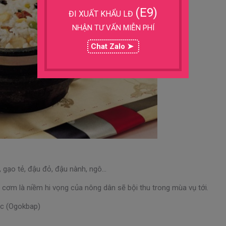
(E9)
ĐI XUẤT KHẨU LĐ
NHẬN TƯ VẤN MIỄN PHÍ
Chat Zalo ➤
 gạo tẻ, đậu đỏ, đậu nành, ngô…
ơm là niềm hi vọng của nông dân sẽ bội thu trong mùa vụ tới.