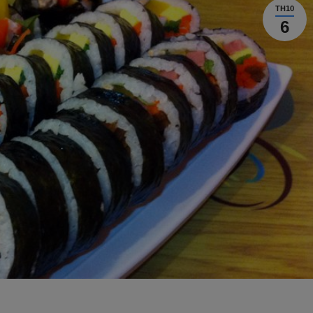
TH10
6