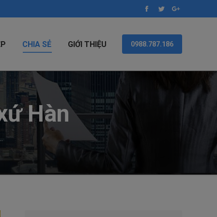
Facebook
Twitter
Google+
ỆP
CHIA SẺ
GIỚI THIỆU
0988.787.186
xứ Hàn
…