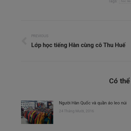
Tags:
hoc ti
Post
PREVIOUS
navigation
Lớp học tiếng Hàn cùng cô Thu Huế
Previous
post:
Có thể
Người Hàn Quốc và quần áo leo núi
24 Tháng Mười, 2016