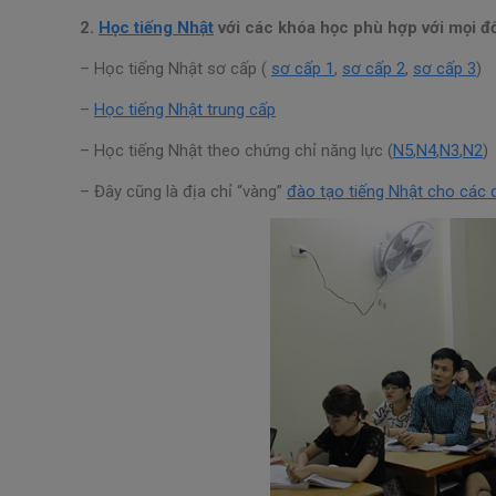
2.
Học tiếng Nhật
với các khóa học phù hợp với mọi đố
– Học tiếng Nhật sơ cấp (
sơ cấp 1
,
sơ cấp 2
,
sơ cấp 3
)
–
Học tiếng Nhật trung cấp
– Học tiếng Nhật theo chứng chỉ năng lực (
N5
,
N4
,
N3
,
N2
)
– Đây cũng là địa chỉ “vàng”
đào tạo tiếng Nhật cho các 