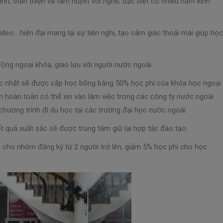
tình, thân thiện và tâm huyết với nghề, đặc biệt có nhiều năm kinh
video… hiện đại mang lại sự tiện nghi, tạo cảm giác thoải mái giúp học
ộng ngoại khóa, giao lưu với người nước ngoài.
sắc nhất sẽ được cấp học bổng bằng 50% học phí của khóa học ngoại
ên hoàn toàn có thể xin vào làm việc trong các công ty nước ngoài
hương trình đi du học tại các trường đại học nước ngoài.
ết quả xuất sắc sẽ được trung tâm giữ lại hợp tác đào tạo.
% cho nhóm đăng ký từ 2 người trở lên, giảm 5% học phí cho học