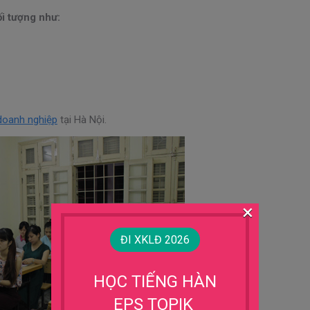
i tượng như:
doanh nghiệp
tại Hà Nội.
×
ĐI XKLĐ 2026
HỌC TIẾNG HÀN
EPS TOPIK