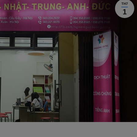
TH7
1