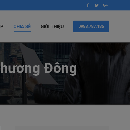
Facebook
Twitter
Google+
ỆP
CHIA SẺ
GIỚI THIỆU
0988.787.186
 Phương Đông