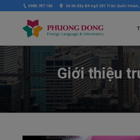
0988.787.186
Số 04 dãy B4 ngõ 201 Trần Quốc Hoàn,
Giới thiệu 
You are here: